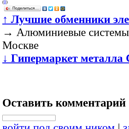
(
0
)
Поделиться…
↑
Лучшие обменники эл
→
Алюминиевые системы 
Москве
↓
Гипермаркет металл
Оставить комментарий
войти под своим ником
|
з