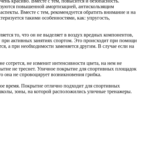
чень красиво. Вместе с тем, повысится и безопасность.
ризуются повышенной амортизацией, антискользящим
аспекты. Вместе с тем, рекомендуется обратить внимание и на
теризуется такими особенностями, как: упругость,
ется то, что он не выделяет в воздух вредных компонентов,
му при активных занятиях спортом. Это происходит при помощи
я, а при необходимости заменяется другим. В случае если на
е сотрется, не изменит интенсивности цвета, на нем не
рытие не треснет. Уличное покрытие для спортивных площадок
то она не спровоцирует возникновения грибка.
ьное время. Покрытие отлично подходит для спортивных
школы, зоны, на которой расположились уличные тренажеры.