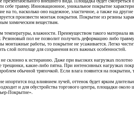
е презентабельного внешнего вида. Площадка будет смотреться о
сти себе травму. Инновационное, уникальное покрытие характе
на то, насколько оно надежное, эластичное, а также на другие 
нируется произвести монтаж покрытия. Покрытие из резины харак
чным химическим веществам.
 температуры, влажности. Преимуществом такого материала явля
лет. Резиновый пол не позволит получить деформацию либо трав
ы монтажные работы, то покрытие не усаживается. Легко чиститс
ить слой потолще для сохранения всех важных особенностей.
не склонно к истиранию. Даже при высоких нагрузках полотно н
е трещинки, какие-либо пятна. При интенсивных нагрузках пок
 проблем обычной тряпочкой. Если влага появится на покрытии, 
 не ипортится под влиянием лучей, оттенок будет ярким длител
одходит и для обустройства торгового центра, площадки около 
мьер-Покрытие».