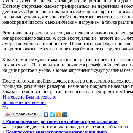
Используя его, вы не только защитите покрытие, но и придадит
Поэтому спортсмен сможет тренироваться, не переживая нане
действием. При выборе покрытия необходимо обратить внимание 
погодные условия, а также особенности того региона, где пла
невосприимчивость к механическим нагрузкам, а также разли
Резиновое покрытие для площадок невосприимчиво к перепадам
непереносимого запаха. А срок эксплуатации - вплоть до 15 
амортизирующих способностей. После того, как будут проведен
покрытие оказывается активное воздействие, то следует полож
К важным преимуществам такого покрытия относят то, что оно 
появятся ямы. На покрытии не появится рельеф либо небольши
на даче простое в уходе. Любые загрязнения будут удалены без
После того, как пройдет дождь, полотно оперативно высохнет,
площадок различных размеров. Резиновое покрытие идеально п
Заказать резиновое покрытие получится на предприятии «Пре
Интересно
Вам интересно
Больше не интересно
(
0
)
Поделиться…
↑
Разнообразные достоинства online игорных салонов
→
Покрытие для спортивных площадок из резиновой крошки
↓
Комплексная многоуровневая коррекция лица